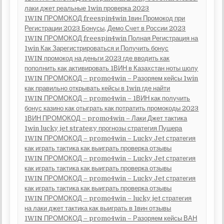
лаки джет реальные 1win проверка 2023
1WIN ПРОМОКОД freespin4win 1вин Промокод при
Регистрации 2023 Бонусы, Демо Счет в России 2023
1WIN ПРОМОКОД freespin4win Полная Регистрация на
1win Как Зарегистрироваться и Получить бонус
1WIN промокод на деньги 2023 где вводить как
пополнить как активировать 1ВИН в Казахстан ноты шолу
1WIN ПРОМОКОД – promo4win – Разоряем кейсы 1win
как правильно открывать кейсы в 1win где найти
1WIN ПРОМОКОД – promo4win – 1ВИН как получить
бонус казино как отыграть как потратить промокоды 2023
1ВИН ПРОМОКОД – promo4win – Лаки Джет тактика
1win lucky jet strategy прогнозы стратегия Пушера
1WIN ПРОМОКОД – promo4win – Lucky Jet стратегия
как играть тактика как выиграть проверка отзывы
1WIN ПРОМОКОД – promo4win – Lucky Jet стратегия
как играть тактика как выиграть проверка отзывы
1WIN ПРОМОКОД – promo4win – Lucky Jet стратегия
как играть тактика как выиграть проверка отзывы
1WIN ПРОМОКОД – promo4win – lucky jet стратегия
на лаки джет тактика как выиграть в 1вин отзывы
1WIN ПРОМОКОД – promo4win – Разоряем кейсы ВАН