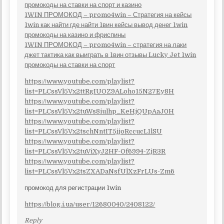
промокоды на ставки на спорт и казино
1WIN ПРОМОКОД – promo4win – Стратегия на кейсы
1win как найти где найти 1вин кейсы вывод денег 1win
промокоды на казино и фриспины
1WIN ПРОМОКОД – promo4win – стратегия на лаки
джет тактика как выиграть в 1вин отзывы Lucky Jet 1win
промокоды на ставки на спорт
https://www.youtube.com/playlist?
list=PLCssVl5Vx2ttRgIUOZ9ALoho15N27Ey8H
https://www.youtube.com/playlist?
list=PLCssVl5Vx2tuWs8iulhp_KeHjQUpAaJ0H
https://www.youtube.com/playlist?
list=PLCssVl5Vx2tschNntIT5jjoRccucL1lSU
https://www.youtube.com/playlist?
list=PLCssVl5Vx2tuViXyJ2HF-Of6994-ZjR3R
https://www.youtube.com/playlist?
list=PLCssVl5Vx2tsZXADaNsfUlXzFrLUs-Zm6
промокод для регистрации 1win
https://blog.i.ua/user/12680040/2408122/
Reply