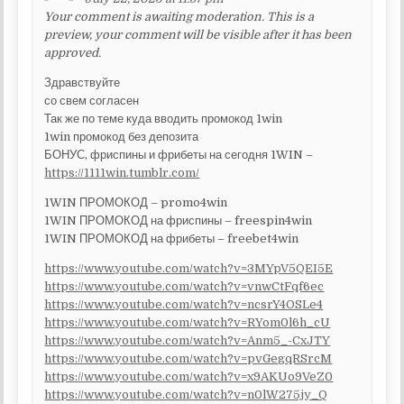
Your comment is awaiting moderation. This is a
preview, your comment will be visible after it has been
approved.
Здравствуйте
со свем согласен
Так же по теме куда вводить промокод 1win
1win промокод без депозита
БОНУС, фриспины и фрибеты на сегодня 1WIN –
https://1111win.tumblr.com/
1WIN ПРОМОКОД – promo4win
1WIN ПРОМОКОД на фриспины – freespin4win
1WIN ПРОМОКОД на фрибеты – freebet4win
https://www.youtube.com/watch?v=3MYpV5QEI5E
https://www.youtube.com/watch?v=vnwCtFqf6ec
https://www.youtube.com/watch?v=ncsrY4OSLe4
https://www.youtube.com/watch?v=RYom0l6h_cU
https://www.youtube.com/watch?v=Anm5_-CxJTY
https://www.youtube.com/watch?v=pvGegqRSrcM
https://www.youtube.com/watch?v=x9AKUo9VeZ0
https://www.youtube.com/watch?v=n0lW275jy_Q