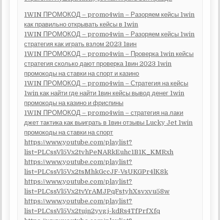
1WIN ПРОМОКОД – promo4win – Разоряем кейсы 1win
как правильно открывать кейсы в 1win
1WIN ПРОМОКОД – promo4win – Разоряем кейсы 1win
стратегия как играть взлом 2023 1вин
1WIN ПРОМОКОД – promo4win – Проверка 1win кейсы
стратегия сколько дают проверка 1вин 2023 1win
промокоды на ставки на спорт и казино
1WIN ПРОМОКОД – promo4win – Стратегия на кейсы
1win как найти где найти 1вин кейсы вывод денег 1win
промокоды на казино и фриспины
1WIN ПРОМОКОД – promo4win – стратегия на лаки
джет тактика как выиграть в 1вин отзывы Lucky Jet 1win
промокоды на ставки на спорт
https://www.youtube.com/playlist?
list=PLCssVl5Vx2tvhPeNARkEuhc1B1K_KMRxh
https://www.youtube.com/playlist?
list=PLCssVl5Vx2tsMhkGccJF-VsUKGPr4lK8k
https://www.youtube.com/playlist?
list=PLCssVl5Vx2tvYrAMJPqFstyhXsvxvu58w
https://www.youtube.com/playlist?
list=PLCssVl5Vx2tujn2yvgj-kdRs4TfPrfXfq