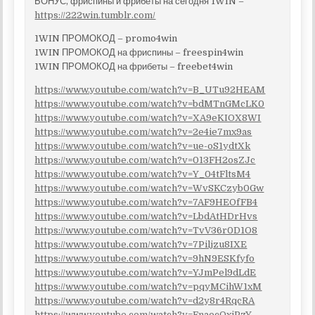
БОНУС, фриспины и фрибеты на сегодня 1WIN –
https://222win.tumblr.com/
1WIN ПРОМОКОД – promo4win
1WIN ПРОМОКОД на фриспины – freespin4win
1WIN ПРОМОКОД на фрибеты – freebet4win
https://www.youtube.com/watch?v=B_UTu92HEAM
https://www.youtube.com/watch?v=bdMTnGMcLK0
https://www.youtube.com/watch?v=XA9eKIOX8WI
https://www.youtube.com/watch?v=2e4ie7mx9as
https://www.youtube.com/watch?v=ue-oS1ydtXk
https://www.youtube.com/watch?v=013FH2osZJc
https://www.youtube.com/watch?v=Y_04tFltsM4
https://www.youtube.com/watch?v=WvSKCzyb0Gw
https://www.youtube.com/watch?v=7AF9HEOfFB4
https://www.youtube.com/watch?v=LbdAtHDrHvs
https://www.youtube.com/watch?v=TvV36r0D1O8
https://www.youtube.com/watch?v=7Piljzu8IXE
https://www.youtube.com/watch?v=9hN9ESKfyfo
https://www.youtube.com/watch?v=YJmPel9dLdE
https://www.youtube.com/watch?v=pqyMCihW1xM
https://www.youtube.com/watch?v=d2y8r4RqcRA
https://www.youtube.com/watch?v=FnaocQxjPzY