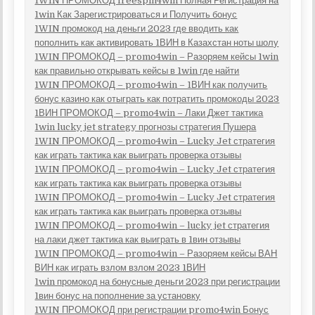
1WIN ПРОМОКОД freespin4win Полная Регистрация на
1win Как Зарегистрироваться и Получить бонус
1WIN промокод на деньги 2023 где вводить как
пополнить как активировать 1ВИН в Казахстан ноты шолу
1WIN ПРОМОКОД – promo4win – Разоряем кейсы 1win
как правильно открывать кейсы в 1win где найти
1WIN ПРОМОКОД – promo4win – 1ВИН как получить
бонус казино как отыграть как потратить промокоды 2023
1ВИН ПРОМОКОД – promo4win – Лаки Джет тактика
1win lucky jet strategy прогнозы стратегия Пушера
1WIN ПРОМОКОД – promo4win – Lucky Jet стратегия
как играть тактика как выиграть проверка отзывы
1WIN ПРОМОКОД – promo4win – Lucky Jet стратегия
как играть тактика как выиграть проверка отзывы
1WIN ПРОМОКОД – promo4win – Lucky Jet стратегия
как играть тактика как выиграть проверка отзывы
1WIN ПРОМОКОД – promo4win – lucky jet стратегия
на лаки джет тактика как выиграть в 1вин отзывы
1WIN ПРОМОКОД – promo4win – Разоряем кейсы ВАН
ВИН как играть взлом взлом 2023 1ВИН
1win промокод на бонусные деньги 2023 при регистрации
1вин бонус на пополнение за установку
1WIN ПРОМОКОД при регистрации promo4win Бонус