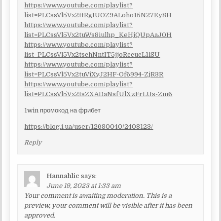
https://www.youtube.com/playlist?
list=PLCssVl5Vx2ttRgIUOZ9ALoho15N27Ey8H
https://www.youtube.com/playlist?
list=PLCssVl5Vx2tuWs8iulhp_KeHjQUpAaJ0H
https://www.youtube.com/playlist?
list=PLCssVl5Vx2tschNntIT5jjoRccucL1lSU
https://www.youtube.com/playlist?
list=PLCssVl5Vx2tuViXyJ2HF-Of6994-ZjR3R
https://www.youtube.com/playlist?
list=PLCssVl5Vx2tsZXADaNsfUlXzFrLUs-Zm6
1win промокод на фрибет
https://blog.i.ua/user/12680040/2408123/
Reply
Hannahlic
says:
June 19, 2023 at 1:33 am
Your comment is awaiting moderation. This is a
preview, your comment will be visible after it has been
approved.