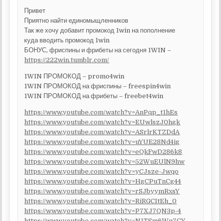
Привет
Приятно найти единомыщленников
Так же хочу добавит промокод 1win на пополнение
куда вводить промокод 1win
БОНУС, фриспины и фрибеты на сегодня 1WIN –
https://222win.tumblr.com/
1WIN ПРОМОКОД – promo4win
1WIN ПРОМОКОД на фриспины – freespin4win
1WIN ПРОМОКОД на фрибеты – freebet4win
https://www.youtube.com/watch?v=AnPqp_t1hEs
https://www.youtube.com/watch?v=EUwlszJ0hgk
https://www.youtube.com/watch?v=ASrlrKTZDdA
https://www.youtube.com/watch?v=uYUE28Nd4ig
https://www.youtube.com/watch?v=eQkFwD286k8
https://www.youtube.com/watch?v=52WuEUlN9hw
https://www.youtube.com/watch?v=yCJsze-Jwqo
https://www.youtube.com/watch?v=HgCPuTnCg44
https://www.youtube.com/watch?v=rSJbyymRxsY
https://www.youtube.com/watch?v=RiRGCItEh_0
https://www.youtube.com/watch?v=P7XJ7QN3p-4
https://www.youtube.com/watch?v=N1TSm6Wu7CY