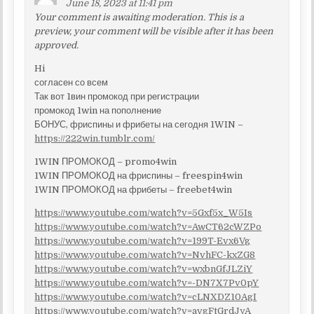
June 18, 2023 at 11:41 pm
Your comment is awaiting moderation. This is a
preview, your comment will be visible after it has been
approved.
Hi
согласен со всем
Так вот 1вин промокод при регистрации
промокод 1win на пополнение
БОНУС, фриспины и фрибеты на сегодня 1WIN –
https://222win.tumblr.com/
1WIN ПРОМОКОД – promo4win
1WIN ПРОМОКОД на фриспины – freespin4win
1WIN ПРОМОКОД на фрибеты – freebet4win
https://www.youtube.com/watch?v=5Gxf5x_W5Is
https://www.youtube.com/watch?v=AwCT62cWZPo
https://www.youtube.com/watch?v=199T-Evx6Vg
https://www.youtube.com/watch?v=NvhFC-kxZG8
https://www.youtube.com/watch?v=wxbnGfJLZiY
https://www.youtube.com/watch?v=-DN7X7Pv0pY
https://www.youtube.com/watch?v=cLNXDZ10AgI
https://www.youtube.com/watch?v=avgFtGrdJyA