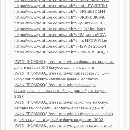
https://www.youtube.com/watch?v=odmEYy5HGk4
https://www.youtube.com/watch?v=6F8n6l3QM44
https://www.youtube.com/watch?v=9Kdwb8l0wi0
https://www.youtube.com/watch?v=y-ImzZA0uDQ
https://www.youtube.com/watch?v=QFAZim9lSsQ
https://www.youtube.com/watch?v=WqzncvpYGVg
https://www.youtube.com/watch?v=_p14FDWWLic
https://www.youtube.com/watch?v=12W0eqTdxwI
https://www.youtube.com/watch?v=FoWSBY5Kn_Q
1WIN ПРОМОКОД freespin4win ак бесплатно получить
деньги на 1вин 500 бонусов халявные деньги
1WIN ПРОМОКОД freespin4win как забрать лучший
бонус как получить халявные деньги бесплатно
1WIN ПРОМОКОД freespin4win рабочий при
регистрацию использовать бонус ,как забрать ваучер
2023
1WIN ПРОМОКОД freespin4win фриспины на бонус
сегодня как получить бесплатные халявные деньги
1WIN ПРОМОКОД freespin4win 70 фриспинов на 500
фрибет на деньги где найти бонус на депозит 2023
1WIN ПРОМОКОД freespin4win депозит на деньги как