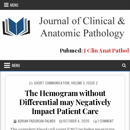
Skip
MENU
to
content
Pubmed:
J Clin Anat Pathol
MENU
POSTED
SHORT COMMUNICATION
,
VOLUME 5, ISSUE 2
IN
The Hemogram without
Differential may Negatively
Impact Patient Care
AUTHOR:
PUBLISHED
ON
ADRIAN PADUREAN PALMER
OCTOBER 4, 2020
1 COMMENT
DATE:
THE
The complete blood cell count (CBC) includes measuring