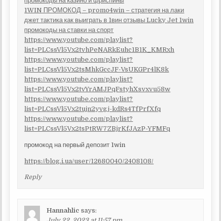
промокоды на казино и фриспины
1WIN ПРОМОКОД – promo4win – стратегия на лаки
джет тактика как выиграть в 1вин отзывы Lucky Jet 1win
промокоды на ставки на спорт
https://www.youtube.com/playlist?
list=PLCssVl5Vx2tvhPeNARkEuhc1B1K_KMRxh
https://www.youtube.com/playlist?
list=PLCssVl5Vx2tsMhkGccJF-VsUKGPr4lK8k
https://www.youtube.com/playlist?
list=PLCssVl5Vx2tvYrAMJPqFstyhXsvxvu58w
https://www.youtube.com/playlist?
list=PLCssVl5Vx2tujn2yvgj-kdRs4TfPrfXfq
https://www.youtube.com/playlist?
list=PLCssVl5Vx2tsPtRW7ZBjrKfJAzP-YFMFq
промокод на первый депозит 1win
https://blog.i.ua/user/12680040/2408108/
Reply
Hannahlic
says:
July 22, 2023 at 11:57 pm