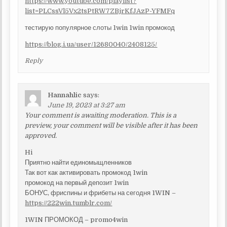
https://www.youtube.com/playlist?
list=PLCssVl5Vx2tsPtRW7ZBjrKfJAzP-YFMFq
тестирую популярное слоты 1win 1win промокод
https://blog.i.ua/user/12680040/2408125/
Reply
Hannahlic
says:
June 19, 2023 at 3:27 am
Your comment is awaiting moderation. This is a
preview, your comment will be visible after it has been
approved.
Hi
Приятно найти единомыщленников
Так вот как активировать промокод 1win
промокод на первый депозит 1win
БОНУС, фриспины и фрибеты на сегодня 1WIN –
https://222win.tumblr.com/
1WIN ПРОМОКОД – promo4win