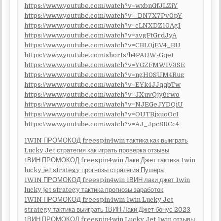
https://www.youtube.com/watch?v=wxbnGfJLZiY
https://www.youtube.com/watch?v=-DN7X7Pv0pY
https://www.youtube.com/watch?v=cLNXDZ10AgI
https://www.youtube.com/watch?v=avgFtGrdJyA
https://www.youtube.com/watch?v=CBL0jEV4_BU
https://www.youtube.com/shorts/h4PAUW-GqeI
https://www.youtube.com/watch?v=YGZFMWIV3SE
https://www.youtube.com/watch?v=ngH0SUM4Rug
https://www.youtube.com/watch?v=EYk4JJqqbTw
https://www.youtube.com/watch?v=JXuvQjy6rwo
https://www.youtube.com/watch?v=NJEGeJYDQiU
https://www.youtube.com/watch?v=OUTBjxuoOcI
https://www.youtube.com/watch?v=AJ_Jpc8RCc4
1WIN ПРОМОКОД freespin4win тактика как выиграть
Lucky Jet стратегия как играть проверка отзывы
1ВИН ПРОМОКОД freespin4win Лаки Джет тактика 1win
lucky jet strategy прогнозы стратегия Пушера
1WIN ПРОМОКОД freespin4win 1ВИН лаки джет 1win
lucky jet strategy тактика прогнозы заработок
1WIN ПРОМОКОД freespin4win 1win Lucky Jet
strategy тактика выиграть 1ВИН Лаки Джет бонус 2023
1ВИН ПРОМОКОД freespin4win Lucky Jet 1win отзывы