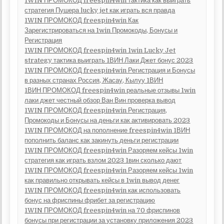
1WIN ПРОМОКОД freespin4win тактика как выиграть
стратегия Пушера lucky jet как играть вся правда
1WIN ПРОМОКОД freespin4win Как
Зарегистрироваться на 1win Промокоды, Бонусы и
Регистрация
1WIN ПРОМОКОД freespin4win 1win Lucky Jet
strategy тактика выиграть 1ВИН Лаки Джет бонус 2023
1WIN ПРОМОКОД freespin4win Регистрация и Бонусы
в разных странах Россия, Жасау, Кылуу 1ВИН
1ВИН ПРОМОКОД freespin4win реальные отзывы 1win
лаки джет честный обзор Ван Вин проверка вывод
1WIN ПРОМОКОД freespin4win Регистрация,
Промокоды и Бонусы на деньги как активировать 2023
1WIN ПРОМОКОД на пополнение freespin4win 1ВИН
пополнить баланс как закинуть деньги регистрации
1WIN ПРОМОКОД freespin4win Разоряем кейсы 1win
стратегия как играть взлом 2023 1вин сколько дают
1WIN ПРОМОКОД freespin4win Разоряем кейсы 1win
как правильно открывать кейсы в 1win вывод денег
1WIN ПРОМОКОД freespin4win как использовать
бонус на фриспины фрибет за регистрацию
1WIN ПРОМОКОД freespin4win на 70 фриспинов
бонусы при регистрации за установку приложения 2023