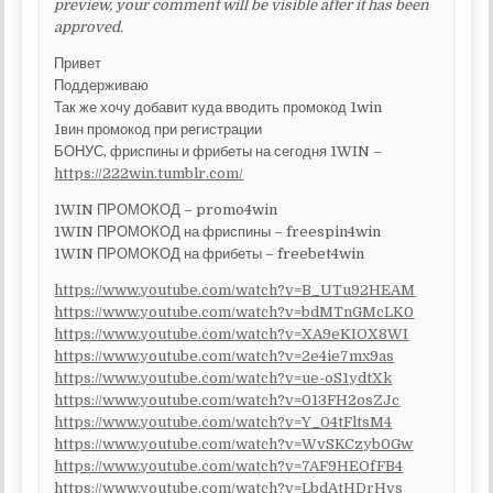
preview, your comment will be visible after it has been
approved.
Привет
Поддерживаю
Так же хочу добавит куда вводить промокод 1win
1вин промокод при регистрации
БОНУС, фриспины и фрибеты на сегодня 1WIN –
https://222win.tumblr.com/
1WIN ПРОМОКОД – promo4win
1WIN ПРОМОКОД на фриспины – freespin4win
1WIN ПРОМОКОД на фрибеты – freebet4win
https://www.youtube.com/watch?v=B_UTu92HEAM
https://www.youtube.com/watch?v=bdMTnGMcLK0
https://www.youtube.com/watch?v=XA9eKIOX8WI
https://www.youtube.com/watch?v=2e4ie7mx9as
https://www.youtube.com/watch?v=ue-oS1ydtXk
https://www.youtube.com/watch?v=013FH2osZJc
https://www.youtube.com/watch?v=Y_04tFltsM4
https://www.youtube.com/watch?v=WvSKCzyb0Gw
https://www.youtube.com/watch?v=7AF9HEOfFB4
https://www.youtube.com/watch?v=LbdAtHDrHvs