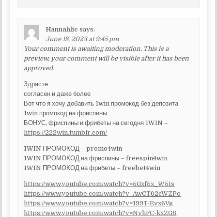
Hannahlic
says:
June 18, 2023 at 9:45 pm
Your comment is awaiting moderation. This is a
preview, your comment will be visible after it has been
approved.
Здрасте
согласен и даже более
Вот что я хочу добавить 1win промокод без депозита
1win промокод на фриспины
БОНУС, фриспины и фрибеты на сегодня 1WIN –
https://222win.tumblr.com/
1WIN ПРОМОКОД – promo4win
1WIN ПРОМОКОД на фриспины – freespin4win
1WIN ПРОМОКОД на фрибеты – freebet4win
https://www.youtube.com/watch?v=5Gxf5x_W5Is
https://www.youtube.com/watch?v=AwCT62cWZPo
https://www.youtube.com/watch?v=199T-Evx6Vg
https://www.youtube.com/watch?v=NvhFC-kxZG8