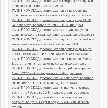
1WIN ПРОМОКОД promo4win регистрация и бонусы на
фриспины на сегодня отзывы 2023
1WIN ПРОМОКОД promo4win при регистрации на
фриспины как поставить ставку на бонус на спорт 1вин
1WIN ПРОМОКОД promo4win при регистрации 2023
как зарегистрироваться на 1вин БОНУС lucky jet
1WIN ПРОМОКОД promo4win на сегодня бонус на
фриспины как отыграть как использовать фрибеты 2023
1WIN ПРОМОКОД promo4win куда ввести как добавить
как использовать активировать бонус на 1ВИН
1WIN ПРОМОКОД promo4win при регистрации бонус
2022 – 2023 июнь-июль 1вин отзывы честный обзор
1WIN ПРОМОКОД promo4win при регистрации lucky
jet стратегия на лаки джет на сегодня как выиграть
1WIN ПРОМОКОД promo4win lucky jet регистрация
бонус 2022 – 2023 на деньги в 1ВИН фриспины
1WIN ПРОМОКОД promo4win как зарегистрироваться
как пополнить счет как вывести деньги 2023
1WIN ПРОМОКОД promo4win как получить забрать
бесплатный бонус на 1ВИН пользоваться где вводить
1WIN ПРОМОКОД promo4win при регистрации
получить бонусы быстрый подробный быстрый обзор
отзывы