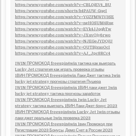
https://www.youtube.com/watch?v=CBL0jEV4_BU
https://www.youtube.com/shorts/h4PAUW-GqeI
https://www.youtube.com/watch?v=YGZFMWIV3SE
https://www.youtube.com/watch?v=ngH0SUM4Rug
https://www.youtube.com/watch?v=EYk4JJqqbTw
https://www.youtube.com/watch?v=JXuvQjy6rwo
https://www.youtube.com/watch?v=NJEGeJYDQiU
https://www.youtube.com/watch?v=OUTBjxuoOcI
https://www.youtube.com/watch?v=AJ_Jpc8RCc4
1WIN ПРОМОКОД freespin4win тактика как выиграть
Lucky Jet стратегия как играть проверка отзывы
1ВИН ПРОМОКОД freespin4win Лаки Джет тактика 1win
lucky jet strategy прогнозы стратегия Пушера
1WIN ПРОМОКОД freespin4win 1ВИН лаки джет 1win
lucky jet strategy тактика прогнозы заработок
1WIN ПРОМОКОД freespin4win 1win Lucky Jet
strategy тактика выиграть 1ВИН Лаки Джет бонус 2023
1ВИН ПРОМОКОД freespin4win Lucky Jet 1win отзывы
лаки джет реальные 1win проверка 2023
1WIN ПРОМОКОД freespin4win 1вин Промокод при
Регистрации 2023 Бонусы, Демо Счет в России 2023