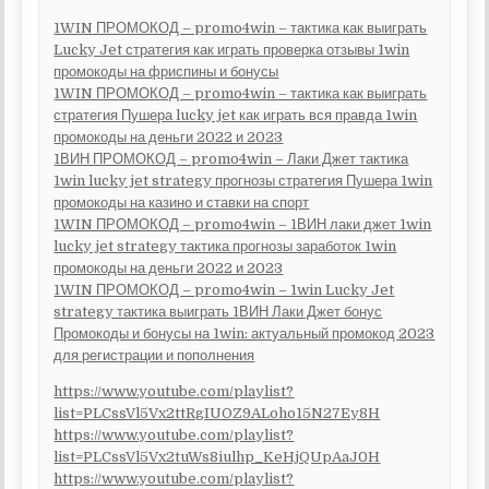
1WIN ПРОМОКОД – promo4win – тактика как выиграть
Lucky Jet стратегия как играть проверка отзывы 1win
промокоды на фриспины и бонусы
1WIN ПРОМОКОД – promo4win – тактика как выиграть
стратегия Пушера lucky jet как играть вся правда 1win
промокоды на деньги 2022 и 2023
1ВИН ПРОМОКОД – promo4win – Лаки Джет тактика
1win lucky jet strategy прогнозы стратегия Пушера 1win
промокоды на казино и ставки на спорт
1WIN ПРОМОКОД – promo4win – 1ВИН лаки джет 1win
lucky jet strategy тактика прогнозы заработок 1win
промокоды на деньги 2022 и 2023
1WIN ПРОМОКОД – promo4win – 1win Lucky Jet
strategy тактика выиграть 1ВИН Лаки Джет бонус
Промокоды и бонусы на 1win: актуальный промокод 2023
для регистрации и пополнения
https://www.youtube.com/playlist?
list=PLCssVl5Vx2ttRgIUOZ9ALoho15N27Ey8H
https://www.youtube.com/playlist?
list=PLCssVl5Vx2tuWs8iulhp_KeHjQUpAaJ0H
https://www.youtube.com/playlist?