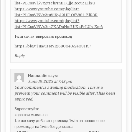
list=PLCssVl5Vx2tschNntIT5jjoRccucL1lSU
https://www.youtube.com/playlist?
list=PLCssVl5Vx2tuViXyJ2HF-Of6994-ZjR3R
https://www.youtube.com/playlist?
list=PLCssVl5Vx2tsZXADaNsfUlXzFrLUs-Zm6
1win как активировать промокод
https://blog.i.ua/user/12680040/2408119/
Reply
Hannahlic
says:
June 18, 2023 at 7:48 pm
Your comment is awaiting moderation. This is a
preview, your comment will be visible after it has been
approved.
Здравствуйте
хорошая мысль но
Так же хочу добавит промокод 1win на пополнение
промокоды на 1win без депозита