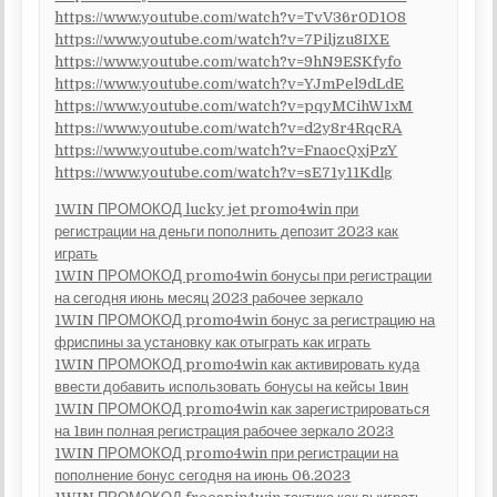
https://www.youtube.com/watch?v=TvV36r0D1O8
https://www.youtube.com/watch?v=7Piljzu8IXE
https://www.youtube.com/watch?v=9hN9ESKfyfo
https://www.youtube.com/watch?v=YJmPel9dLdE
https://www.youtube.com/watch?v=pqyMCihW1xM
https://www.youtube.com/watch?v=d2y8r4RqcRA
https://www.youtube.com/watch?v=FnaocQxjPzY
https://www.youtube.com/watch?v=sE71y11Kdlg
1WIN ПРОМОКОД lucky jet promo4win при
регистрации на деньги пополнить депозит 2023 как
играть
1WIN ПРОМОКОД promo4win бонусы при регистрации
на сегодня июнь месяц 2023 рабочее зеркало
1WIN ПРОМОКОД promo4win бонус за регистрацию на
фриспины за установку как отыграть как играть
1WIN ПРОМОКОД promo4win как активировать куда
ввести добавить использовать бонусы на кейсы 1вин
1WIN ПРОМОКОД promo4win как зарегистрироваться
на 1вин полная регистрация рабочее зеркало 2023
1WIN ПРОМОКОД promo4win при регистрации на
пополнение бонус сегодня на июнь 06.2023