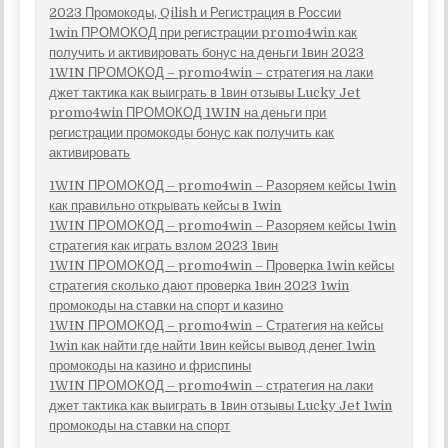
2023 Промокоды, Qilish и Регистрация в России
1win ПРОМОКОД при регистрации promo4win как
получить и активировать бонус на деньги 1вин 2023
1WIN ПРОМОКОД – promo4win – стратегия на лаки
джет тактика как выиграть в 1вин отзывы Lucky Jet
promo4win ПРОМОКОД 1WIN на деньги при
регистрации промокоды бонус как получить как
активировать
1WIN ПРОМОКОД – promo4win – Разоряем кейсы 1win
как правильно открывать кейсы в 1win
1WIN ПРОМОКОД – promo4win – Разоряем кейсы 1win
стратегия как играть взлом 2023 1вин
1WIN ПРОМОКОД – promo4win – Проверка 1win кейсы
стратегия сколько дают проверка 1вин 2023 1win
промокоды на ставки на спорт и казино
1WIN ПРОМОКОД – promo4win – Стратегия на кейсы
1win как найти где найти 1вин кейсы вывод денег 1win
промокоды на казино и фриспины
1WIN ПРОМОКОД – promo4win – стратегия на лаки
джет тактика как выиграть в 1вин отзывы Lucky Jet 1win
промокоды на ставки на спорт