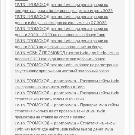
1WIN ПРОМОКОД promo4win при регистрации на
сегодня на деньги lucky проверка jet как играть 2023
1WIN ПРОМОКОД promo4win при регистрации на
деньги и бонус на сегодня на июль месяц 07 2023
1WIN ПРОМОКОД promo4win при регистрации на
деньги 2022 – 2023 на пополнение на бонус 1вин
1WIN ПРОМОКОД promo4win при регистрации на
деньги 2023 на депозит на пополнение на бонус
1WIN НОВЫЙ ПРОМОКОД promo4win для lucky jet на
депозит 2023 как куда ввести как добавить бонус
1WIN ПРОМОКОД promo4win на бонус на регистрацию
за установку приложения честный подробный обзор
1WIN ПРОМОКОД – promo4win – Разоряем кейсы 1win
как правильно открывать кейсы в 1win
1WIN ПРОМОКОД – promo4win – Разоряем кейсы 1win
стратегия как играть взлом 2023 1вин
1WIN ПРОМОКОД – promo4win – Проверка 1win кейсы
стратегия сколько дают проверка 1вин 2023 1win
промокоды на ставки на спорт и казино
1WIN ПРОМОКОД – promo4win – Стратегия на кейсы
1win как найти где найти 1вин кейсы вывод денег 1win