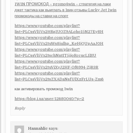
1WIN ПРОМОКОД – promo4win – стратегия на лаки
джет тактика как выиграть в 1вин отзывы Lucky Jet 1win
промокоды на ставки на спорт
https://www.youtube.com/playlist?
list=PLCssVl5Vx2ttRgIUOZ9ALoho15N27Ey8H
https://www.youtube.com/playlist?
list=PLCssVl5Vx2tuWs8iulhp_KeHjQUpAaJ0H
https://www.youtube.com/playlist?
list=PLCssVl5Vx2tschNntIT5jjoRccucL1lSU
https://www.youtube.com/playlist?
list=PLCssVl5Vx2tuViXyJ2HF-Of6994-ZjR3R
https://www.youtube.com/playlist?
list=PLCssVl5Vx2tsZXADaNsfUlXzFrLUs-Zm6
как активировать промокод 1win
https://blog.i.ua/user/12680040/?p=2
Reply
Hannahlic
says: