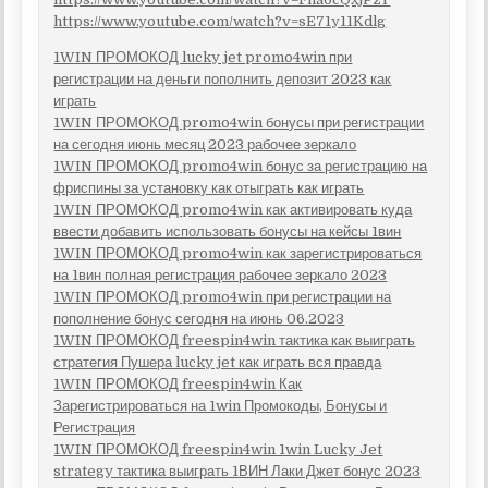
https://www.youtube.com/watch?v=sE71y11Kdlg
1WIN ПРОМОКОД lucky jet promo4win при
регистрации на деньги пополнить депозит 2023 как
играть
1WIN ПРОМОКОД promo4win бонусы при регистрации
на сегодня июнь месяц 2023 рабочее зеркало
1WIN ПРОМОКОД promo4win бонус за регистрацию на
фриспины за установку как отыграть как играть
1WIN ПРОМОКОД promo4win как активировать куда
ввести добавить использовать бонусы на кейсы 1вин
1WIN ПРОМОКОД promo4win как зарегистрироваться
на 1вин полная регистрация рабочее зеркало 2023
1WIN ПРОМОКОД promo4win при регистрации на
пополнение бонус сегодня на июнь 06.2023
1WIN ПРОМОКОД freespin4win тактика как выиграть
стратегия Пушера lucky jet как играть вся правда
1WIN ПРОМОКОД freespin4win Как
Зарегистрироваться на 1win Промокоды, Бонусы и
Регистрация
1WIN ПРОМОКОД freespin4win 1win Lucky Jet
strategy тактика выиграть 1ВИН Лаки Джет бонус 2023