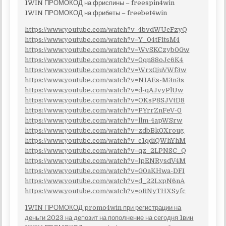
1WIN ПРОМОКОД на фриспины – freespin4win
1WIN ПРОМОКОД на фрибеты – freebet4win
https://www.youtube.com/watch?v=4bvdWUcFzyQ
https://www.youtube.com/watch?v=Y_04tFltsM4
https://www.youtube.com/watch?v=WvSKCzyb0Gw
https://www.youtube.com/watch?v=0qn88oJc6K4
https://www.youtube.com/watch?v=WrxGjuVWf3w
https://www.youtube.com/watch?v=N1AEs-M3n3s
https://www.youtube.com/watch?v=d-qAJvyPlUw
https://www.youtube.com/watch?v=OKsP8SJVtD8
https://www.youtube.com/watch?v=PYrrZnFeV-0
https://www.youtube.com/watch?v=llm-4apWSrw
https://www.youtube.com/watch?v=zdbBk0Xroug
https://www.youtube.com/watch?v=c1qdiQWhYhM
https://www.youtube.com/watch?v=qz_2LPNSC_Q
https://www.youtube.com/watch?v=lpENRysdV4M
https://www.youtube.com/watch?v=G0aKHwa-DFI
https://www.youtube.com/watch?v=d_22LxpN6nA
https://www.youtube.com/watch?v=oRNyTHXSyfc
1WIN ПРОМОКОД promo4win при регистрации на
деньги 2023 на депозит на пополнение на сегодня 1вин