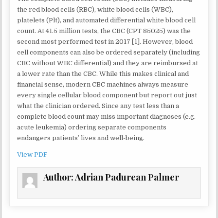
HEMOGRAM
WITHOUT
the red blood cells (RBC), white blood cells (WBC),
DIFFERENTI
platelets (Plt), and automated differential white blood cell
MAY
count. At 41.5 million tests, the CBC (CPT 85025) was the
NEGATIVELY
second most performed test in 2017 [1]. However, blood
IMPACT
PATIENT
cell components can also be ordered separately (including
CARE
CBC without WBC differential) and they are reimbursed at
a lower rate than the CBC. While this makes clinical and
financial sense, modern CBC machines always measure
every single cellular blood component but report out just
what the clinician ordered. Since any test less than a
complete blood count may miss important diagnoses (e.g.
acute leukemia) ordering separate components
endangers patients’ lives and well-being.
View PDF
Author:
Adrian Padurean Palmer