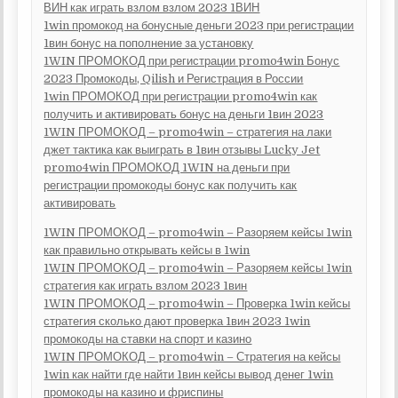
ВИН как играть взлом взлом 2023 1ВИН
1win промокод на бонусные деньги 2023 при регистрации
1вин бонус на пополнение за установку
1WIN ПРОМОКОД при регистрации promo4win Бонус
2023 Промокоды, Qilish и Регистрация в России
1win ПРОМОКОД при регистрации promo4win как
получить и активировать бонус на деньги 1вин 2023
1WIN ПРОМОКОД – promo4win – стратегия на лаки
джет тактика как выиграть в 1вин отзывы Lucky Jet
promo4win ПРОМОКОД 1WIN на деньги при
регистрации промокоды бонус как получить как
активировать
1WIN ПРОМОКОД – promo4win – Разоряем кейсы 1win
как правильно открывать кейсы в 1win
1WIN ПРОМОКОД – promo4win – Разоряем кейсы 1win
стратегия как играть взлом 2023 1вин
1WIN ПРОМОКОД – promo4win – Проверка 1win кейсы
стратегия сколько дают проверка 1вин 2023 1win
промокоды на ставки на спорт и казино
1WIN ПРОМОКОД – promo4win – Стратегия на кейсы
1win как найти где найти 1вин кейсы вывод денег 1win
промокоды на казино и фриспины